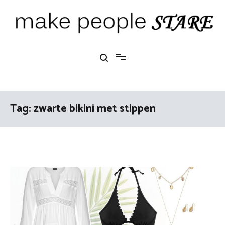
Ga
naar
de
inhoud
Make People Stare
blog over mode, interieur, girlbosses en meer
Tag:
zwarte bikini met stippen