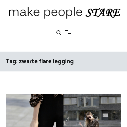
Ga
naar
de
inhoud
Make People Stare
blog over mode, interieur, girlbosses en meer
Tag:
zwarte flare legging