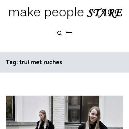
Ga
naar
de
inhoud
Make People Stare
blog over mode, interieur, girlbosses en meer
Tag:
trui met ruches