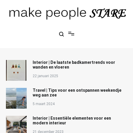
Ga
naar
de
inhoud
Make People Stare
blog over mode, interieur, girlbosses en meer
Interior | De laatste badkamertrends voor
wanden en vloeren
22 januari 2025
Travel | Tips voor een ontspannen weekendje
weg aan zee
5 maart 2024
Interior | Essentiële elementen voor een
modern interieur
21 december 2023