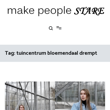
Ga
naar
de
inhoud
Make People Stare
blog over mode, interieur, girlbosses en meer
Tag:
tuincentrum bloemendaal drempt