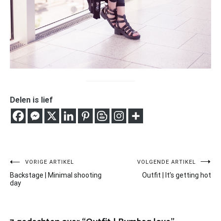
Delen is lief
Bericht
VORIGE ARTIKEL
VOLGENDE ARTIKEL
Backstage | Minimal shooting
Outfit | It’s getting hot
navigatie
day