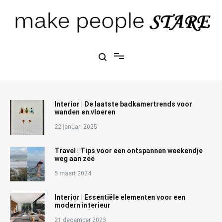
Ga
naar
de
inhoud
Make People Stare
blog over mode, interieur, girlbosses en meer
Interior | De laatste badkamertrends voor
wanden en vloeren
22 januari 2025
Travel | Tips voor een ontspannen weekendje
weg aan zee
5 maart 2024
Interior | Essentiële elementen voor een
modern interieur
21 december 2023