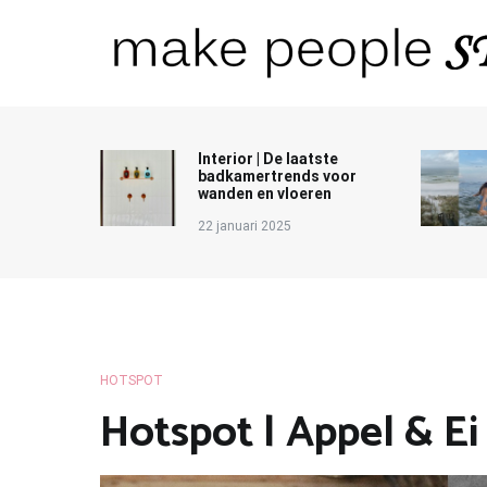
Ga
naar
de
inhoud
Make People Stare
blog over mode, interieur, girlbosses en meer
Interior | De laatste
badkamertrends voor
wanden en vloeren
22 januari 2025
HOTSPOT
Hotspot | Appel & E