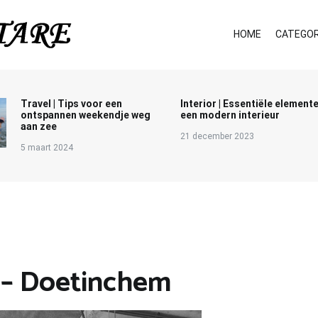
HOME
CATEGOR
Travel | Tips voor een
Interior | Essentiële element
ontspannen weekendje weg
een modern interieur
aan zee
21 december 2023
5 maart 2024
i – Doetinchem