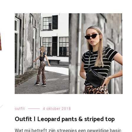
outfit
4 oktober 2018
Outfit | Leopard pants & striped top
Wat mij betreft zijn streepjes een geweldige basic.