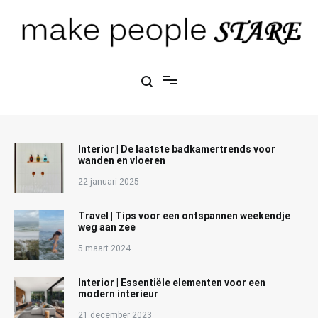
Ga
naar
de
inhoud
Make People Stare
blog over mode, interieur, girlbosses en meer
Interior | De laatste badkamertrends voor
wanden en vloeren
22 januari 2025
Travel | Tips voor een ontspannen weekendje
weg aan zee
5 maart 2024
Interior | Essentiële elementen voor een
modern interieur
21 december 2023