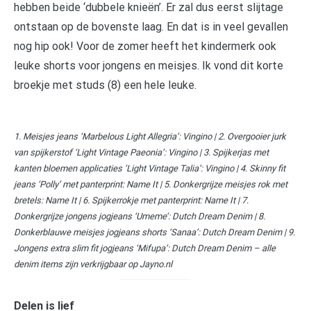
hebben beide ‘dubbele knieën’. Er zal dus eerst slijtage
ontstaan op de bovenste laag. En dat is in veel gevallen
nog hip ook! Voor de zomer heeft het kindermerk ook
leuke shorts voor jongens en meisjes. Ik vond dit korte
broekje met studs (8) een hele leuke.
1. Meisjes jeans ‘Marbelous Light Allegria’: Vingino | 2. Overgooier jurk
van spijkerstof ‘Light Vintage Paeonia’: Vingino | 3. Spijkerjas met
kanten bloemen applicaties ‘Light Vintage Talia’: Vingino | 4. Skinny fit
jeans ‘Polly’ met panterprint: Name It | 5. Donkergrijze meisjes rok met
bretels: Name It | 6. Spijkerrokje met panterprint: Name It | 7.
Donkergrijze jongens jogjeans ‘Umeme’: Dutch Dream Denim | 8.
Donkerblauwe meisjes jogjeans shorts ‘Sanaa’: Dutch Dream Denim | 9.
Jongens extra slim fit jogjeans ‘Mifupa’: Dutch Dream Denim – alle
denim items zijn verkrijgbaar op Jayno.nl
Delen is lief