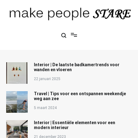
Ga
naar
de
inhoud
Make People Stare
blog over mode, interieur, girlbosses en meer
Interior | De laatste badkamertrends voor
wanden en vloeren
22 januari 2025
Travel | Tips voor een ontspannen weekendje
weg aan zee
5 maart 2024
Interior | Essentiële elementen voor een
modern interieur
21 december 2023