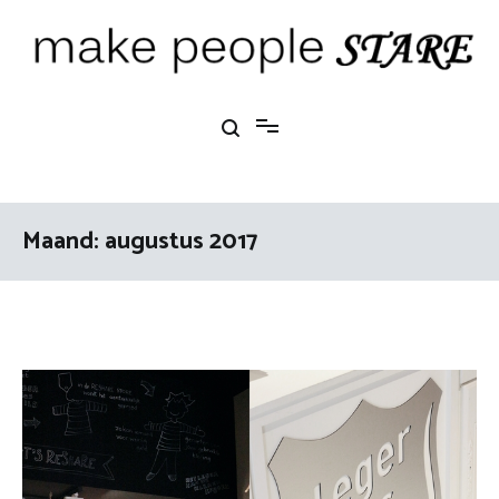
Ga
naar
de
inhoud
Make People Stare
blog over mode, interieur, girlbosses en meer
Maand:
augustus 2017