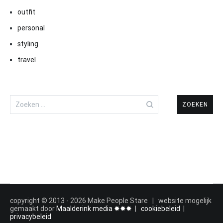
outfit
personal
styling
travel
Zoeken
naar:
copyright © 2013 - 2026 Make People Stare | website mogelijk
gemaakt door
Maalderink media ✸✸✸
|
cookiebeleid
|
privacybeleid