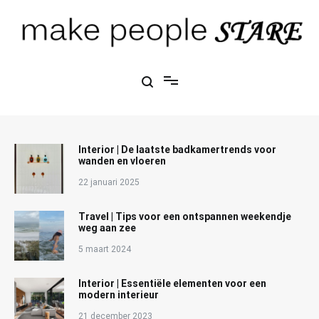
Ga
naar
de
inhoud
Make People Stare
blog over mode, interieur, girlbosses en meer
Interior | De laatste badkamertrends voor
wanden en vloeren
22 januari 2025
Travel | Tips voor een ontspannen weekendje
weg aan zee
5 maart 2024
Interior | Essentiële elementen voor een
modern interieur
21 december 2023