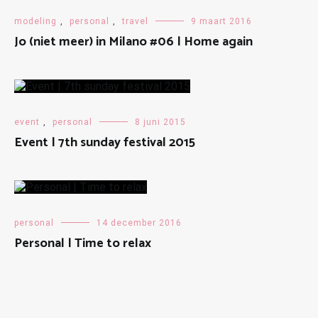
modeling
,
personal
,
travel
9 maart 2016
Jo (niet meer) in Milano #06 | Home again
event
,
personal
8 juni 2015
Event | 7th sunday festival 2015
personal
14 december 2016
Personal | Time to relax