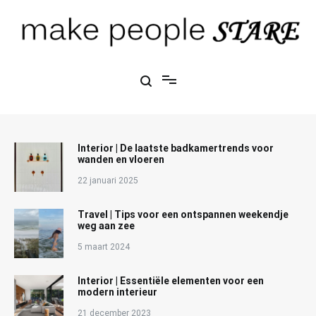
Ga
naar
de
inhoud
Make People Stare
blog over mode, interieur, girlbosses en meer
Interior | De laatste badkamertrends voor
wanden en vloeren
22 januari 2025
Travel | Tips voor een ontspannen weekendje
weg aan zee
5 maart 2024
Interior | Essentiële elementen voor een
modern interieur
21 december 2023