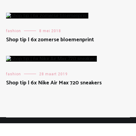
fashion
8 mei 2018
Shop tip | 6x zomerse bloemenprint
fashion
28 maart 2019
Shop tip | 6x Nike Air Max 720 sneakers
copyright © 2013 - 2026 Make People Stare | website mogelijk
gemaakt door
Maalderink media ✸✸✸
|
cookiebeleid
|