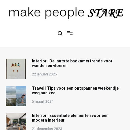
Ga
naar
de
inhoud
Make People Stare
blog over mode, interieur, girlbosses en meer
Interior | De laatste badkamertrends voor
wanden en vloeren
22 januari 2025
Travel | Tips voor een ontspannen weekendje
weg aan zee
5 maart 2024
Interior | Essentiële elementen voor een
modern interieur
21 december 2023