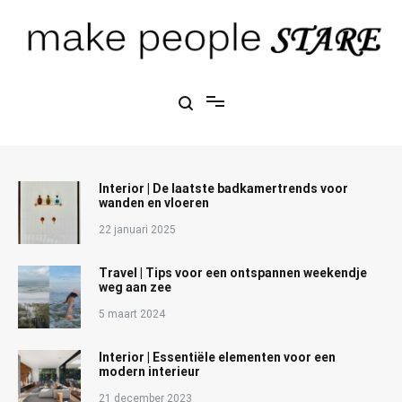
Ga
naar
de
inhoud
Make People Stare
blog over mode, interieur, girlbosses en meer
Interior | De laatste badkamertrends voor
wanden en vloeren
22 januari 2025
Travel | Tips voor een ontspannen weekendje
weg aan zee
5 maart 2024
Interior | Essentiële elementen voor een
modern interieur
21 december 2023