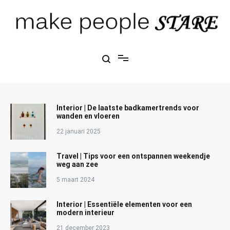
Ga
naar
de
inhoud
Make People Stare
blog over mode, interieur, girlbosses en meer
Interior | De laatste badkamertrends voor
wanden en vloeren
22 januari 2025
Travel | Tips voor een ontspannen weekendje
weg aan zee
5 maart 2024
Interior | Essentiële elementen voor een
modern interieur
21 december 2023