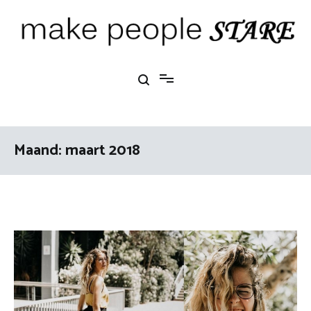
Ga
naar
de
inhoud
Make People Stare
blog over mode, interieur, girlbosses en meer
Maand:
maart 2018